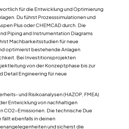
twortlich für die Entwicklung und Optimierung
lagen. Du führst Prozesssimulationen und
 Aspen Plus oder CHEMCAD durch. Die
und Piping and Instrumentation Diagrams
hrst Machbarkeitsstudien für neue
nd optimierst bestehende Anlagen
ichkeit. Bei Investitionsprojekten
jektleitung von der Konzeptphase bis zur
d Detail Engineering für neue
erheits- und Risikoanalysen (HAZOP, FMEA)
 der Entwicklung von nachhaltigen
on CO2-Emissionen. Die technische Due
ällt ebenfalls in deinen
enangelegenheiten und sicherst die