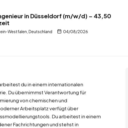
ngenieur in Düsseldorf (m/w/d) – 43,50
zeit
ein-Westfalen, Deutschland
04/08/2026
arbeitest du in einem internationalen
ie. Du übernimmst Verantwortung für
imierung von chemischen und
derner Arbeitsplatz verfügt über
essmodellierungstools. Du arbeitest in einem
dener Fachrichtungen und stehst in