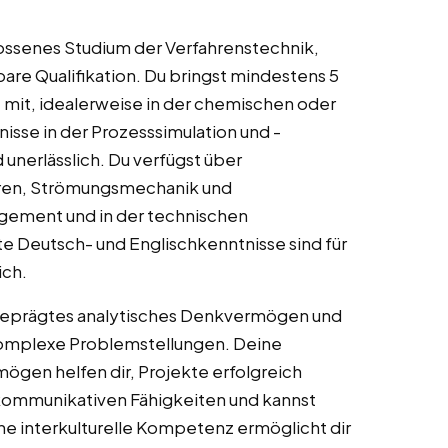
lossenes Studium der Verfahrenstechnik,
re Qualifikation. Du bringst mindestens 5
e mit, idealerweise in der chemischen oder
isse in der Prozesssimulation und -
 unerlässlich. Du verfügst über
hren, Strömungsmechanik und
gement und in der technischen
e Deutsch- und Englischkenntnisse sind für
ich.
usgeprägtes analytisches Denkvermögen und
omplexe Problemstellungen. Deine
gen helfen dir, Projekte erfolgreich
kommunikativen Fähigkeiten und kannst
ne interkulturelle Kompetenz ermöglicht dir