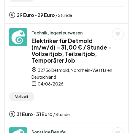
29
Euro
29
Euro
-
/ Stunde
Technik, Ingenieurwesen
Elektriker für Detmold
(m/w/d) – 31,00 € / Stunde –
Vollzeitjob, Teilzeitjob,
Temporärer Job
32756 Detmold, Nordrhein-Westfalen,
Deutschland
04/08/2026
Vollzeit
31
Euro
31
Euro
-
/ Stunde
Sonstige Berufe