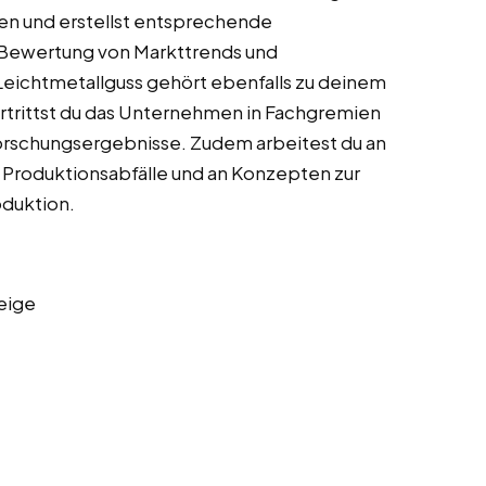
en und erstellst entsprechende
 Bewertung von Markttrends und
eichtmetallguss gehört ebenfalls zu deinem
rtrittst du das Unternehmen in Fachgremien
Forschungsergebnisse. Zudem arbeitest du an
 Produktionsabfälle und an Konzepten zur
oduktion.
eige