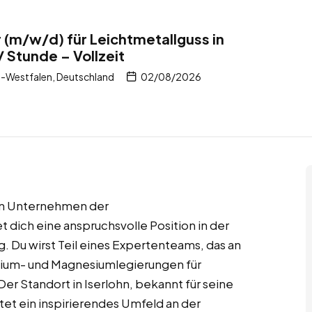
 (m/w/d) für Leichtmetallguss in
/ Stunde – Vollzeit
n-Westfalen, Deutschland
02/08/2026
en Unternehmen der
t dich eine anspruchsvolle Position in der
 Du wirst Teil eines Expertenteams, das an
nium- und Magnesiumlegierungen für
 Standort in Iserlohn, bekannt für seine
etet ein inspirierendes Umfeld an der