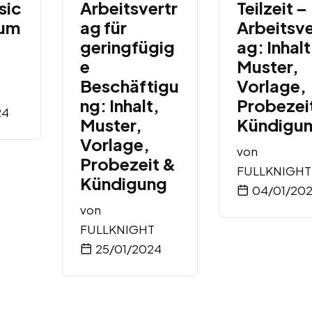
sic
Arbeitsvertr
Teilzeit –
num
ag für
Arbeitsve
geringfügig
ag: Inhalt
e
Muster,
Beschäftigu
Vorlage,
ng: Inhalt,
Probezei
24
Muster,
Kündigu
Vorlage,
von
Probezeit &
FULLKNIGHT
Kündigung
04/01/20
von
FULLKNIGHT
25/01/2024