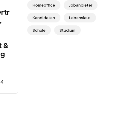
Homeoffice
Jobanbieter
rtr
Kandidaten
Lebenslauf
,
Schule
Studium
t &
ng
24