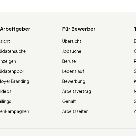
 Arbeitgeber
Für Bewerber
sicht
Übersicht
didatensuche
Jobsuche
O
anzeigen
Berufe
R
didatenpool
Lebenslauf
S
oyer Branding
Bewerbung
K
videos
Arbeitsvertrag
M
ilings
Gehalt
ienkampagnen
Arbeitszeiten
A