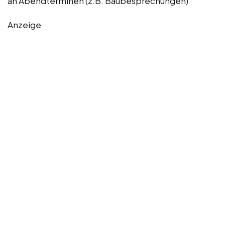
an Abendterminen (z.B. Baubesprechungen)
Anzeige