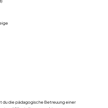
d)
eige
st du die pädagogische Betreuung einer