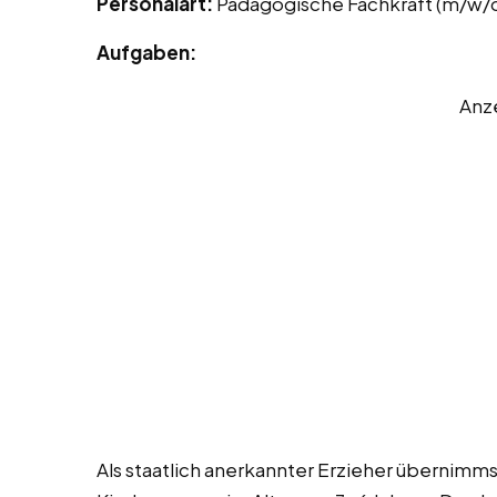
Personalart:
Pädagogische Fachkraft (m/w/
Aufgaben:
Anz
Als staatlich anerkannter Erzieher übernimm