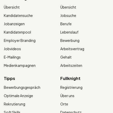
Übersicht
Übersicht
Kandidatensuche
Jobsuche
Jobanzeigen
Berufe
Kandidatenpool
Lebenslauf
Employer Branding
Bewerbung
Jobvideos
Arbeitsvertrag
E-Mailings
Gehalt
Medienkampagnen
Arbeitszeiten
Tipps
Fullknight
Bewerbungsgespräch
Registrierung
Optimale Anzeige
Über uns
Rekrutierung
Orte
Soft Skills
Datenschutz