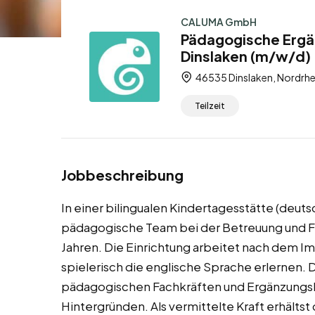
CALUMA GmbH
Pädagogische Ergänz
Dinslaken (m/w/d) –
46535 Dinslaken, Nordrhe
Teilzeit
Jobbeschreibung
In einer bilingualen Kindertagesstätte (deuts
pädagogische Team bei der Betreuung und Fö
Jahren. Die Einrichtung arbeitet nach dem I
spielerisch die englische Sprache erlernen. 
pädagogischen Fachkräften und Ergänzungsk
Hintergründen. Als vermittelte Kraft erhältst