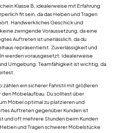
schein Klasse B, idealerweise mit Erfahrung
perlich fit sein, da das Heben und Tragen
hört. Handwerkliches Geschick und
 keine zwingende Voraussetzung, da eine
gtes Auftreten ist unerlässlich, da du
haus repräsentierst. Zuverlässigkeit und
n werden vorausgesetzt. Idealerweise
 und Umgebung. Teamfähigkeit ist wichtig, da
itest.
 zählen ein sicherer Fahrstil mit größeren
 den Möbelaufbau. Du solltest über
um Möbel optimal zu platzieren und
iertes Auftreten gegenüber Kunden ist
erst und oft mehrere Stunden beim Kunden
das Heben und Tragen schwerer Möbelstücke