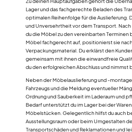
Zu deinen Hauptaufgaben gehört die Übern
Lager und das fachgerechte Beladen des Tra
optimalen Reihenfolge für die Auslieferung. D
und Unversehrtheit vor dem Transport. Nach de
du die Möbel zu den vereinbarten Terminen b
Möbel fachgerecht auf, positionierst sie na
Verpackungsmaterial. Du erklärst den Kunde
gemeinsam mit ihnen die einwandfreie Qualit
du den erfolgreichen Abschluss und nimmst b
Neben der Möbelauslieferung und -montage g
Fahrzeugs und die Meldung eventueller Mänge
Ordnung und Sauberkeit im Laderaum und pfl
Bedarf unterstützt du im Lager bei der Wa
Möbelstücken. Gelegentlich hilfst du auch b
Ausstellungsraum oder beim Umgestalten der
Transportschäden und Reklamationen und leit