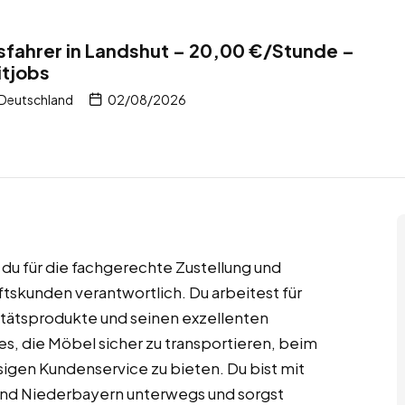
fahrer in Landshut – 20,00 €/Stunde –
itjobs
 Deutschland
02/08/2026
 du für die fachgerechte Zustellung und
skunden verantwortlich. Du arbeitest für
litätsprodukte und seinen exzellenten
es, die Möbel sicher zu transportieren, beim
igen Kundenservice zu bieten. Du bist mit
nd Niederbayern unterwegs und sorgst