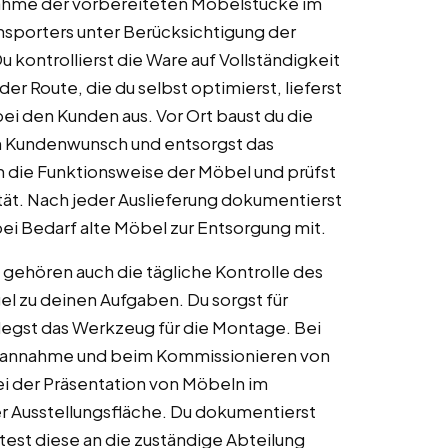
ahme der vorbereiteten Möbelstücke im
nsporters unter Berücksichtigung der
u kontrollierst die Ware auf Vollständigkeit
r Route, die du selbst optimierst, lieferst
ei den Kunden aus. Vor Ort baust du die
ch Kundenwunsch und entsorgst das
n die Funktionsweise der Möbel und prüfst
ät. Nach jeder Auslieferung dokumentierst
ei Bedarf alte Möbel zur Entsorgung mit.
ehören auch die tägliche Kontrolle des
l zu deinen Aufgaben. Du sorgst für
egst das Werkzeug für die Montage. Bei
renannahme und beim Kommissionieren von
ei der Präsentation von Möbeln im
 Ausstellungsfläche. Du dokumentierst
est diese an die zuständige Abteilung