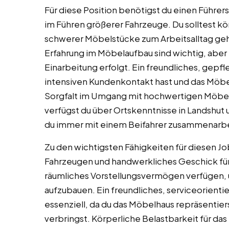
Für diese Position benötigst du einen Führer
im Führen größerer Fahrzeuge. Du solltest kör
schwerer Möbelstücke zum Arbeitsalltag ge
Erfahrung im Möbelaufbau sind wichtig, aber
Einarbeitung erfolgt. Ein freundliches, gepfle
intensiven Kundenkontakt hast und das Möbel
Sorgfalt im Umgang mit hochwertigen Möbel
verfügst du über Ortskenntnisse in Landshut
du immer mit einem Beifahrer zusammenarbe
Zu den wichtigsten Fähigkeiten für diesen Job
Fahrzeugen und handwerkliches Geschick für
räumliches Vorstellungsvermögen verfügen, 
aufzubauen. Ein freundliches, serviceorient
essenziell, da du das Möbelhaus repräsenti
verbringst. Körperliche Belastbarkeit für 