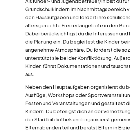
Als Kinder- und Jugendbetreuer/in bist du f
Grundschulkindern im Nachmittagsbereich ver
den Hausaufgaben und fördert ihre schulisc
altersgerechte Freizeitangebote in den Berei
Dabei berücksichtigst du die Interessen und 
die Planung ein. Du begleitest die Kinder be
angenehme Atmosphäre. Du förderst die soz
unterstützt sie bei der Konfliktlösung. Auß
Kinder, führst Dokumentationen und tauschst
aus.
Neben den Hauptaufgaben organisierst du be
Ausflüge, Workshops oder Sportveranstaltung
Festen und Veranstaltungen und gestaltest 
Kindern. Du beteiligst dich an der Vernetzun
der Stadtbibliothek und organisierst gemei
Elternabenden teil und berätst Eltern in Erzi