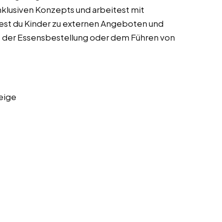
lusiven Konzepts und arbeitest mit
est du Kinder zu externen Angeboten und
ie der Essensbestellung oder dem Führen von
eige