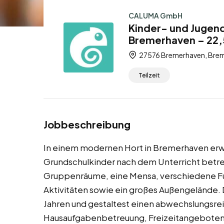
CALUMA GmbH
Kinder- und Jugend
Bremerhaven – 22,5
27576 Bremerhaven, Brem
Teilzeit
Jobbeschreibung
In einem modernen Hort in Bremerhaven erw
Grundschulkinder nach dem Unterricht betreu
Gruppenräume, eine Mensa, verschiedene Fun
Aktivitäten sowie ein großes Außengelände. D
Jahren und gestaltest einen abwechslungsre
Hausaufgabenbetreuung, Freizeitangeboten