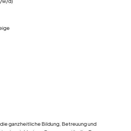
m/w/d)
eige
ür die ganzheitliche Bildung, Betreuung und