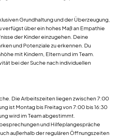
inklusiven Grundhaltung und der Überzeugung,
 Du verfügst über ein hohes Maß an Empathie
rfnisse der Kinder einzugehen. Deine
ärken und Potenziale zu erkennen. Du
öhe mit Kindern, Eltern und im Team.
vität bei der Suche nach individuellen
oche. Die Arbeitszeiten liegen zwischen 7:00
ng ist Montag bis Freitag von 7:00 bis 16:30
tung wird im Team abgestimmt.
llbesprechungen und Hilfeplangespräche
uch außerhalb der regulären Öffnungszeiten