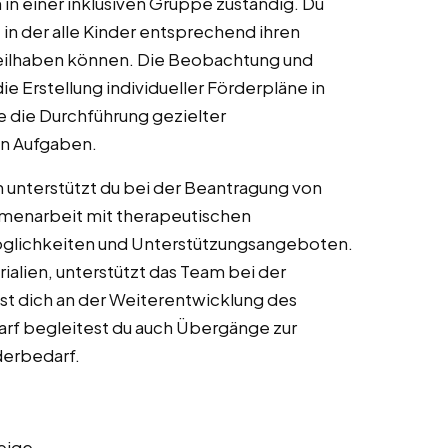
 in einer inklusiven Gruppe zuständig. Du
in der alle Kinder entsprechend ihren
 teilhaben können. Die Beobachtung und
 Erstellung individueller Förderpläne in
 die Durchführung gezielter
en Aufgaben.
nterstützt du bei der Beantragung von
mmenarbeit mit therapeutischen
möglichkeiten und Unterstützungsangeboten.
ialien, unterstützt das Team bei der
st dich an der Weiterentwicklung des
darf begleitest du auch Übergänge zur
derbedarf.
eige