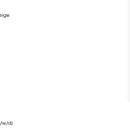
eige
m/w/d)