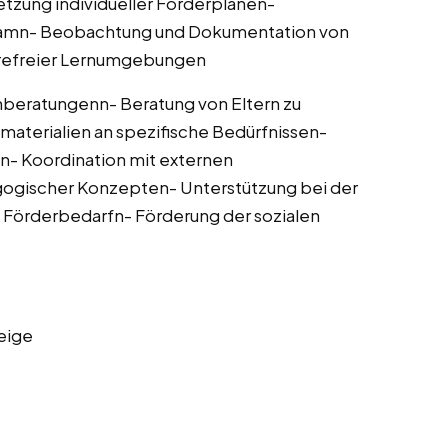
tzung individueller Förderplänen-
eamn- Beobachtung und Dokumentation von
erefreier Lernumgebungen
beratungenn- Beratung von Eltern zu
aterialien an spezifische Bedürfnissen-
n- Koordination mit externen
gogischer Konzepten- Unterstützung bei der
Förderbedarfn- Förderung der sozialen
eige