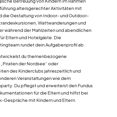
ische Betreuung von Kindern im Rahmen
ührung altersgerechter Aktivitäten mit
die Gestaltung von Indoor- und Outdoor-
Strandexkursionen, Wattwanderungen und
der während der Mahlzeiten und abendlichen
r Eltern und Hotelgäste. Die
tingteam rundet dein Aufgabenprofil ab.
ntwickelst du themenbezogene
„Piraten der Nordsee“ oder
ten des Kinderclubs jahreszeitlich und
sonderen Veranstaltungen wie dem
party. Du pflegst und erweiterst den Fundus
umentationen für die Eltern und hilfst bei
-Gespräche mit Kindern und Eltern.