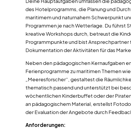
Deine Hauptaufgaben umfassen die pädagog
des Hotelprogramms, die Planung und Durchf
maritimem und naturnahem Schwerpunkt und 
Programmen je nach Wetterlage. Du führst 
kreative Workshops durch, betreust die Kin
Programmpunkte und bist Ansprechpartner fü
Dokumentation der Aktivitäten für das Marke
Neben den pädagogischen Kernaufgaben e
Ferienprogramme zu maritimen Themen wie 
„Meeresforscher“, gestaltest die Räumlichkei
thematisch passend und unterstützt bei be
wöchentlichen Kinderbuffet oder der Piraten
an pädagogischem Material, erstellst Fotodok
der Evaluation der Angebote durch Feedback
Anforderungen: