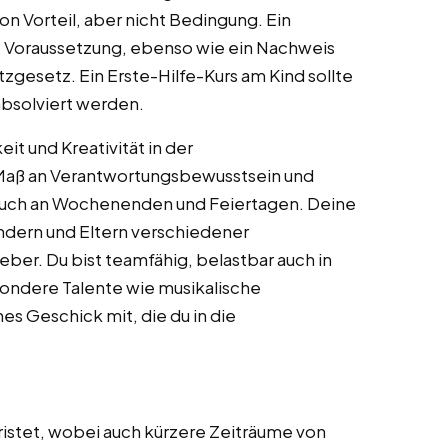
 Vorteil, aber nicht Bedingung. Ein
t Voraussetzung, ebenso wie ein Nachweis
zgesetz. Ein Erste-Hilfe-Kurs am Kind sollte
absolviert werden.
it und Kreativität in der
 Maß an Verantwortungsbewusstsein und
r, auch an Wochenenden und Feiertagen. Deine
ndern und Eltern verschiedener
ber. Du bist teamfähig, belastbar auch in
sondere Talente wie musikalische
es Geschick mit, die du in die
fristet, wobei auch kürzere Zeiträume von