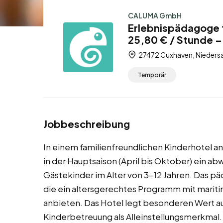
CALUMA GmbH
Erlebnispädagoge f
25,80 € / Stunde 
27472 Cuxhaven, Nieders
Temporär
Jobbeschreibung
In einem familienfreundlichen Kinderhotel a
in der Hauptsaison (April bis Oktober) ein 
Gästekinder im Alter von 3-12 Jahren. Das p
die ein altersgerechtes Programm mit mari
anbieten. Das Hotel legt besonderen Wert au
Kinderbetreuung als Alleinstellungsmerkmal. 