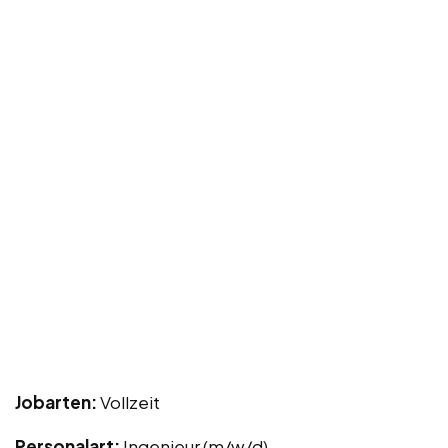
Jobarten:
Vollzeit
Personalart:
Ingenieur (m/w/d)