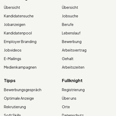
Übersicht
Übersicht
Kandidatensuche
Jobsuche
Jobanzeigen
Berufe
Kandidatenpool
Lebenslauf
Employer Branding
Bewerbung
Jobvideos
Arbeitsvertrag
E-Mailings
Gehalt
Medienkampagnen
Arbeitszeiten
Tipps
Fullknight
Bewerbungsgespräch
Registrierung
Optimale Anzeige
Über uns
Rekrutierung
Orte
Soft Skills
Datenschutz